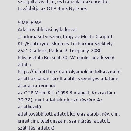
szolgáltatás díját, és tranzakcióazonosítót
továbbítja az OTP Bank Nyrt-nek.
SIMPLEPAY
Adattovábbítási nyilatkozat
„Tudomásul veszem, hogy az Mesto Csoport
Kft./Eduforyou Iskola és Technikum Székhely:
2521 Csolnok, Park u. 9. Telephely: 2080
Pilisjászfalu Bécsi út 30. "A" épület adatkezelő
által a
https://felnottkepzotanfolyamok.hu felhasználói
adatbázisában tárolt alábbi személyes adataim
átadásra kerülnek
az OTP Mobil Kft. (1093 Budapest, Közraktár u.
30-32.), mint adatfeldolgozó részére. Az
adatkezelő
által továbbított adatok köre az alábbi: név, cím,
email cím, telefonszám, számlázási adatok,
szállítási adatok)