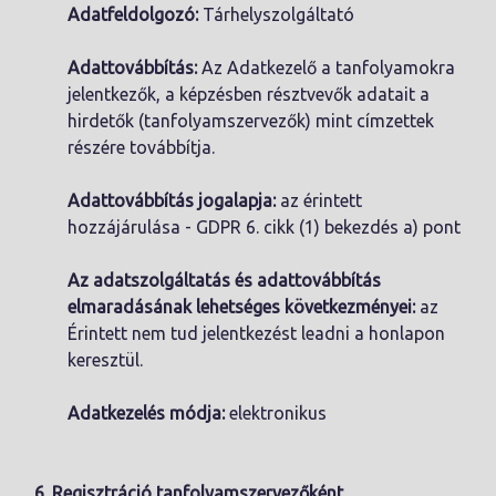
Adatfeldolgozó:
Tárhelyszolgáltató
Adattovábbítás:
Az Adatkezelő a tanfolyamokra
jelentkezők, a képzésben résztvevők adatait a
hirdetők (tanfolyamszervezők) mint címzettek
részére továbbítja.
Adattovábbítás jogalapja:
az érintett
hozzájárulása - GDPR 6. cikk (1) bekezdés a) pont
Az adatszolgáltatás és adattovábbítás
elmaradásának lehetséges következményei:
az
Érintett nem tud jelentkezést leadni a honlapon
keresztül.
Adatkezelés módja:
elektronikus
6. Regisztráció tanfolyamszervezőként