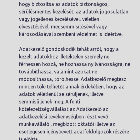
hogy biztosítsa az adatok biztonságos,
sérülésmentes kezelését, az adatok jogosulatlan
vagy jogellenes kezelésével, véletlen
elvesztésével, megsemmisítésével vagy
károsodásával szembeni védelmet is ideértve.
Adatkezelő gondoskodik tehát arról, hogy a
kezelt adatokhoz illetéktelen személy ne
férhessen hozzá, ne hozhassa nyilvánosságra, ne
továbbíthassa, valamint azokat ne
módosíthassa, törölhesse. Adatkezelő megtesz
minden tőle telhetőt annak érdekében, hogy az
adatok véletlenül se sérüljenek, illetve
semmisüljenek meg. A fenti
kötelezettségvállalást az Adatkezelő az
adatkezelési tevékenységben részt vevő
munkavállalói, megbízott oktatói illetve az
esetlegesen igénybevett adatfeldolgozók részére
is előírja.