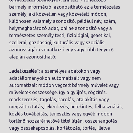
bármely információ; azonosítható az a természetes
személy, aki közvetlen vagy közvetett módon,
különösen valamely azonosító, például név, szám,
helymeghatározó adat, online azonosító vagy a
természetes személy testi, fiziológiai, genetikai,
szellemi, gazdasági, kulturális vagy szociális
azonosságára vonatkozó egy vagy több tényező
alapján azonosítható;
„
adatkezelés
”: a személyes adatokon vagy
adatállományokon automatizált vagy nem
automatizált módon végzett bármely művelet vagy
műveletek összessége, így a gyűjtés, rögzítés,
rendszerezés, tagolás, tárolás, átalakítás vagy
megváltoztatás, lekérdezés, betekintés, felhasználás,
közlés továbbítás, terjesztés vagy egyéb módon
történő hozzáférhetővé tétel útján, összehangolás
vagy összekapcsolás, korlátozás, törlés, illetve