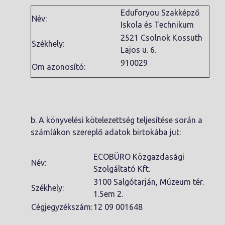
Eduforyou Szakképző
Név:
Iskola és Technikum
2521 Csolnok Kossuth
Székhely:
Lajos u. 6.
910029
Om azonosító:
b. A könyvelési kötelezettség teljesítése során a
számlákon szereplő adatok birtokába jut:
ECOBÜRO Közgazdasági
Név:
Szolgáltató Kft.
3100 Salgótarján, Múzeum tér.
Székhely:
1.5em 2.
Cégjegyzékszám:
12 09 001648