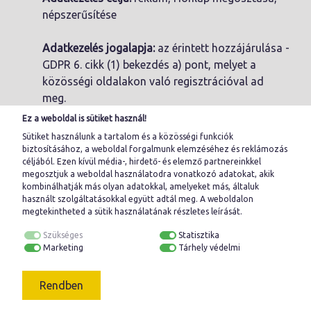
népszerűsítése
Adatkezelés jogalapja:
az érintett hozzájárulása -
GDPR 6. cikk (1) bekezdés a) pont, melyet a
közösségi oldalakon való regisztrációval ad
meg.
Ez a weboldal is sütiket használ!
Érintettek kategóriái:
profilt kedvelő, követő
Sütiket használunk a tartalom és a közösségi funkciók
felhasználók
biztosításához, a weboldal forgalmunk elemzéséhez és reklámozás
céljából. Ezen kívül média-, hirdető- és elemző partnereinkkel
megosztjuk a weboldal használatodra vonatkozó adatokat, akik
Kezelt adatok köre:
Facebook profilban szereplő
kombinálhatják más olyan adatokkal, amelyeket más, általuk
nyilvános adatok: regisztrált név, képmás
használt szolgáltatásokkal együtt adtál meg. A
weboldalon
megtekintheted a sütik használatának részletes leírását.
Ki férhet hozzá?
ügyvezető, munkavállaló
Szükséges
Statisztika
munkaköri kötelezettségének teljesítéséhez
Marketing
Tárhely védelmi
szükséges mértékben
Adatkezelés időtartama:
Ameddig a felhasználó