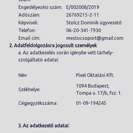
Engedélyezési szám:
E/002008/2019
Adószám:
26769215-2-11
Képviseli:
Stolcz Dominik ügyvezető
Telefon:
06-20-341-7930
Email cím:
mestocsoport@gmail.com
2. Adatfeldolgozásra jogosult személyek
a. Az adatkezelés során igénybe vett tárhely-
szolgáltató adatai:
Név:
Pixel Oktatási Kft.
1094 Budapest,
Székhelye:
Tompa u. 17/b, fsz. 1.
Cégjegyzékszáma:
01-09-194245
3. Az adatkezelő adatai: