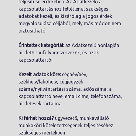
teljesítése érdekében. Az Adatkezelő a
kapcsolattartáshoz feltétlenül szükséges
adatokat kezeli, és kizárólag a jogos érdek
megvalósulása céljából, mely más módon nem
biztosítható.
Érintettek kategóriái:
az Adatkezelő honlapján
hirdető tanfolyamszervezők, és azok
kapcsolattartói
Kezelt adatok köre:
cégnév/név,
székhely/lakóhely, cégjegyzék
száma/nyilvántartási száma, adószáma, a
kapcsolattartó neve, email címe, telefonszáma,
hirdetések tartalma
Ki férhet hozzá?
ügyvezető, munkavállaló
munkaköri kötelezettségének teljesítéséhez
szükséges mértékben