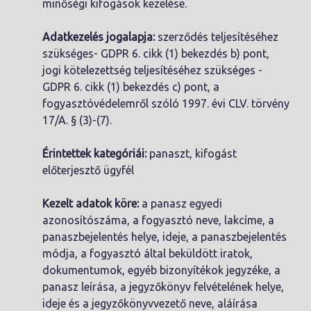
minőségi kifogások kezelése.
Adatkezelés jogalapja:
szerződés teljesítéséhez
szükséges- GDPR 6. cikk (1) bekezdés b) pont,
jogi kötelezettség teljesítéséhez szükséges -
GDPR 6. cikk (1) bekezdés c) pont, a
fogyasztóvédelemről szóló 1997. évi CLV. törvény
17/A. § (3)-(7).
Érintettek kategóriái:
panaszt, kifogást
előterjesztő ügyfél
Kezelt adatok köre:
a panasz egyedi
azonosítószáma, a fogyasztó neve, lakcíme, a
panaszbejelentés helye, ideje, a panaszbejelentés
módja, a fogyasztó által beküldött iratok,
dokumentumok, egyéb bizonyítékok jegyzéke, a
panasz leírása, a jegyzőkönyv felvételének helye,
ideje és a jegyzőkönyvvezető neve, aláírása