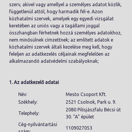
szerv, akivel vagy amellyel a személyes adatot közlik,
függetlenül attól, hogy harmadik fél-e. Azon
közhatalmi szervek, amelyek egy egyedi vizsgálat
keretében az uniós vagy a tagállami joggal
összhangban férhetnek hozzá személyes adatokhoz,
nem minősülnek címzettnek; az említett adatok e
közhatalmi szervek általi kezelése meg kell, hogy
feleljen az adatkezelés céljainak megfelelően az
alkalmazandó adatvédelmi szabályoknak;
1. Az adatkezelő adatai
Név:
Mesto Csoport Kft.
Székhely:
2521 Csolnok, Park u. 9.
2080 Pilisjászfalu Bécsi út
Telephely:
30. "A" épület
Cég-nyilvántartási
1109027053
szám: