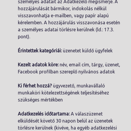
személyes adatait az Adatkezelő megismerje. A
hozzájárulását bármikor, indokolás nélkül
visszavonhatja e-mailben, vagy papír alapú
kérelemben. A hozzájárulás visszavonása esetén
a személyes adatai törlésre kerülnek (ld.: 17.3.
pont).
Érintettek kategóriái:
üzenetet küldő ügyfelek
Kezelt adatok köre:
név, email cím, tárgy, üzenet,
Facebook profilban szereplő nyilvános adatok
Ki férhet hozzá?
ügyvezető, munkavállaló
munkaköri kötelezettségének teljesítéséhez
szükséges mértékben
Adatkezelés időtartama:
A válaszüzenet
elküldését követő 30 napon belül az üzenetek
törlésre kerülnek (kivéve, ha egyéb adatkezelési