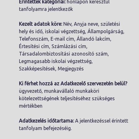
Érintettek kategóriái:
honlapon keresztül
tanfolyamra jelentkezők
Kezelt adatok köre:
Név, Anyja neve, születési
hely és idő, iskolai végzettség, Állampolgárság,
Telefonszám, E-mail cím, Állandó lakcím,
Értesítési cím, Számlázási cím,
Társadalombiztosítási azonosító szám,
Legmagasabb iskolai végzettség,
Szakképesítések, Megjegyzés
Ki férhet hozzá az Adatkezelő szervezetén belül?
ügyvezető, munkavállaló munkaköri
kötelezettségének teljesítéséhez szükséges
mértékben
Adatkezelés időtartama:
A jelentkezéssel érintett
tanfolyam befejezéséig.